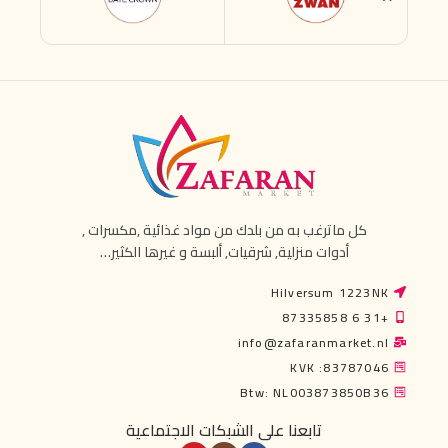
كل ماترغب به من بلدك من مواد غذائية ,مكسرات ,
أدوات منزلية, شرقيات, ألبسة و غيرها الكثير…
Hilversum 1223NK
+31 6 87335858
info@zafaranmarket.nl
KVK :83787046
Btw: NL003873850B36
تابعنا على الشبكات الاجتماعية