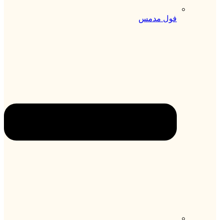
فول مدمس