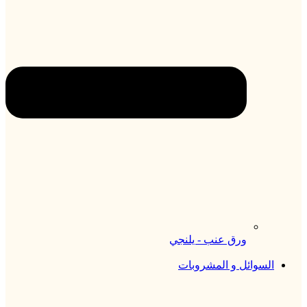
ورق عنب - يلنجي
السوائل و المشروبات