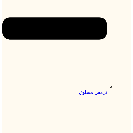
ترمس مسلوق