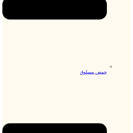
حمص مسلوق