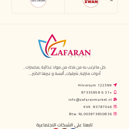
كل ماترغب به من بلدك من مواد غذائية ,مكسرات ,
أدوات منزلية, شرقيات, ألبسة و غيرها الكثير…
Hilversum 1223NK
+31 6 87335858
info@zafaranmarket.nl
KVK :83787046
Btw: NL003873850B36
تابعنا على الشبكات الاجتماعية