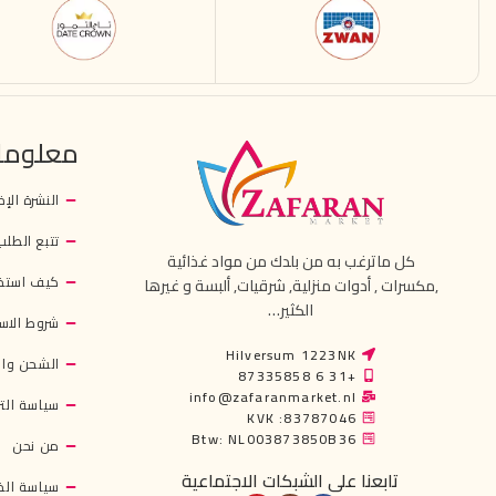
معلوما
النشرة الإخ
تتبع الطلب
كل ماترغب به من بلدك من مواد غذائية
كيف استخ
,مكسرات , أدوات منزلية, شرقيات, ألبسة و غيرها
الكثير…
شروط الاس
Hilversum 1223NK
الشحن وال
+31 6 87335858
info@zafaranmarket.nl
سياسة التر
KVK :83787046
Btw: NL003873850B36
من نحن
تابعنا على الشبكات الاجتماعية
سياسة ال