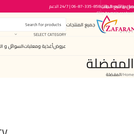
صل بنا
تتبع الطلب
06-87-335-858 | 24/7 الدعم
Skip to navigation
Skip to main content
جميع المنتجات
SELECT CATEGORY
عروض
أغذية ومعلبات
السوائل و ا
المفضلة
Home
/
المفضلة
y.