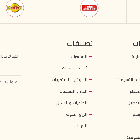
ت
تصنيفات
بارية
المكسرات
إشترك في النش
أغذية ومعلبات
دم القسيمة؟
السوائل و المشروبات
تخدام
الخبز و المعجنات
توصيل
الحلويات و التسالي
جيع
الرز و الحبوب
البهارات
خصوصية