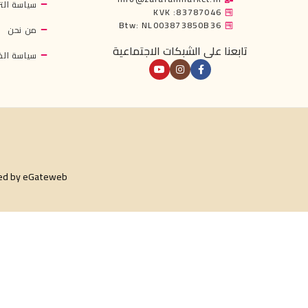
سياسة التر
KVK :83787046
Btw: NL003873850B36
من نحن
تابعنا على الشبكات الاجتماعية
سياسة ال
ed by
eGateweb