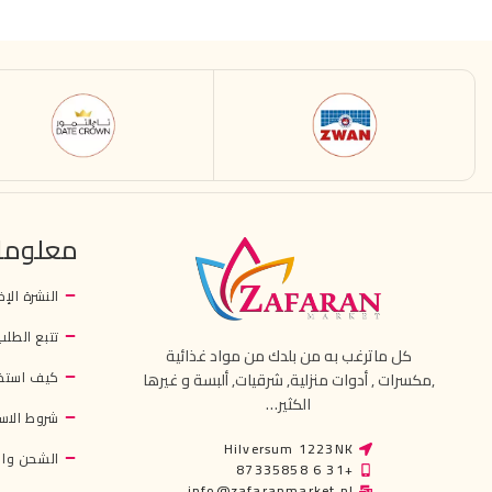
معلوما
النشرة الإخ
تتبع الطلب
كل ماترغب به من بلدك من مواد غذائية
كيف استخ
,مكسرات , أدوات منزلية, شرقيات, ألبسة و غيرها
الكثير…
شروط الاس
Hilversum 1223NK
الشحن وال
+31 6 87335858
info@zafaranmarket.nl