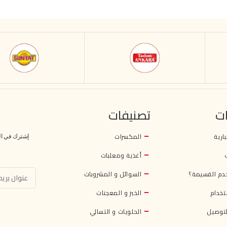
ت
تصنيفات
بارية
المكسرات
إشترك في النش
أغذية ومعلبات
دم القسيمة؟
السوائل و المشروبات
تخدام
الخبز و المعجنات
توصيل
الحلويات و التسالي