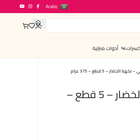
Arabic
▼
كسرات
أدوات منزلية
نكهة الخضار – 5 قطع – 375 غرام
إندومي – نكهة الخضار – 5 قطع –