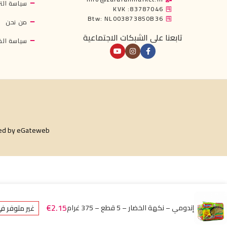
سياسة التر
KVK :83787046
Btw: NL003873850B36
من نحن
تابعنا على الشبكات الاجتماعية
سياسة ال
ed by
eGateweb
€
2.15
إندومي – نكهة الخضار – 5 قطع – 375 غرام
غير متوفر ف