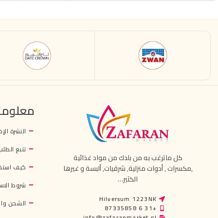
معلوما
النشرة الإخ
تتبع الطلب
كل ماترغب به من بلدك من مواد غذائية
كيف استخ
,مكسرات , أدوات منزلية, شرقيات, ألبسة و غيرها
الكثير…
شروط الاس
Hilversum 1223NK
الشحن وال
+31 6 87335858
info@zafaranmarket.nl