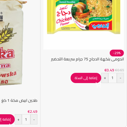
-29%
اندومي بنكهة الدجاج 75 جرام سريعة التحضير
€
0.49
€
0.69
+
-
إضافة إلى السلة
طحين ابيض مكة 1 كغ
€
2.49
+
-
إضافة إل