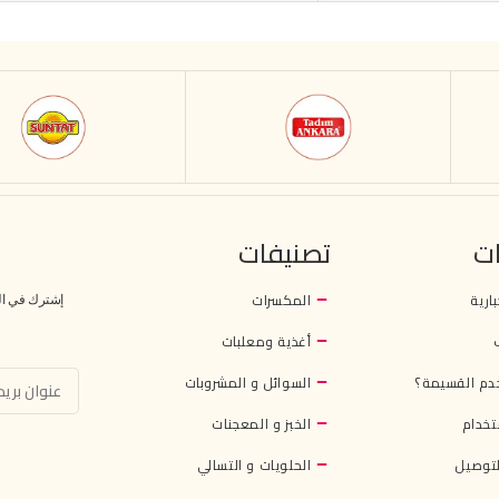
ت
تصنيفات
بارية
المكسرات
إشترك في النش
أغذية ومعلبات
دم القسيمة؟
السوائل و المشروبات
تخدام
الخبز و المعجنات
توصيل
الحلويات و التسالي