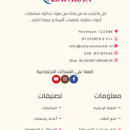
كل ماترغب به من بلدك من مواد غذائية ,مكسرات ,
أدوات منزلية, شرقيات, ألبسة و غيرها الكثير…
Hilversum 1223NK
+31 6 87335858
info@zafaranmarket.nl
KVK :83787046
Btw: NL003873850B36
تابعنا على الشبكات الاجتماعية
معلومات
تصنيفات
النشرة الإخبارية
المكسرات
تتبع الطلب
أغذية ومعلبات
كيف استخدم القسيمة؟
السوائل و المشروبات