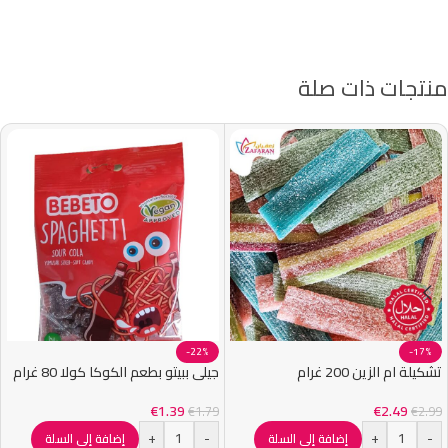
منتجات ذات صلة
-22%
-17%
تشكيلة ام الزين 200 غرام
جيلي ببيتو بطعم الكوكا كولا 80 غرام
€
1.39
€
2.49
€
1.79
€
2.99
+
-
+
-
إضافة إلى السلة
إضافة إلى السلة