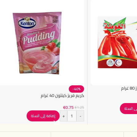
م
-40%
كريم فريز كينتون 40 غرام
€
0.75
€
1.25
ى السلة
+
-
إضافة إلى السلة