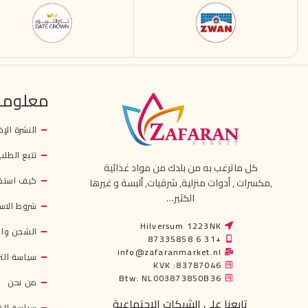
معلوما
النشرة الإخ
تتبع الطلب
كل ماترغب به من بلدك من مواد غذائية
كيف استخ
,مكسرات , أدوات منزلية, شرقيات, ألبسة و غيرها
الكثير…
شروط الاس
Hilversum 1223NK
الشحن وال
+31 6 87335858
info@zafaranmarket.nl
سياسة التر
KVK :83787046
Btw: NL003873850B36
من نحن
تابعنا على الشبكات الاجتماعية
سياسة ال