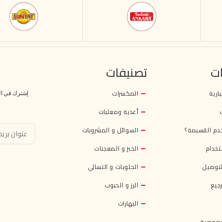
ت
تصنيفات
بارية
المكسرات
إشترك في النش
أغذية ومعلبات
دم القسيمة؟
السوائل و المشروبات
تخدام
الخبز و المعجنات
توصيل
الحلويات و التسالي
جيع
الرز و الحبوب
البهارات
خصوصية