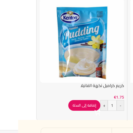
-38%
مسحوق كريم الكاسترد ال
كريم كراميل نكهة الفانيلا
€
2.49
€
3.99
€
1.75
+
-
إضاف
+
-
إضافة إلى السلة