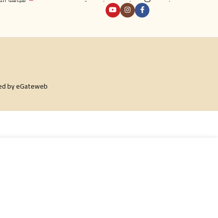
ed by
eGateweb
€
16.99
اصل الحلو – نواشف مشكلة بالفواكه 1 كغ
إضافة إلى