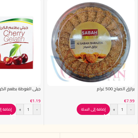
برازق الصباح 500 غرام
جيلي الغوطة بطعم الكرز 80 غرا
€
1.19
€
7.99
+
-
+
-
إضافة إلى السلة
إضافة إل