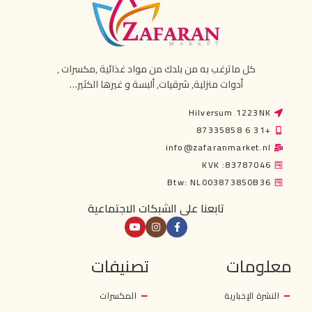
كل ماترغب به من بلدك من مواد غذائية ,مكسرات ,
أدوات منزلية, شرقيات, ألبسة و غيرها الكثير…
Hilversum 1223NK
+31 6 87335858
info@zafaranmarket.nl
KVK :83787046
Btw: NL003873850B36
تابعنا على الشبكات الاجتماعية
معلومات
تصنيفات
النشرة الإخبارية
المكسرات