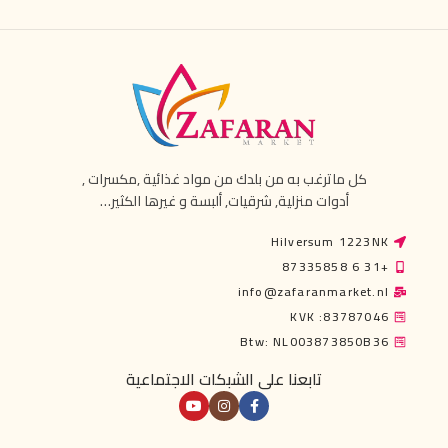
كل ماترغب به من بلدك من مواد غذائية ,مكسرات ,
أدوات منزلية, شرقيات, ألبسة و غيرها الكثير…
Hilversum 1223NK
+31 6 87335858
info@zafaranmarket.nl
KVK :83787046
Btw: NL003873850B36
تابعنا على الشبكات الاجتماعية