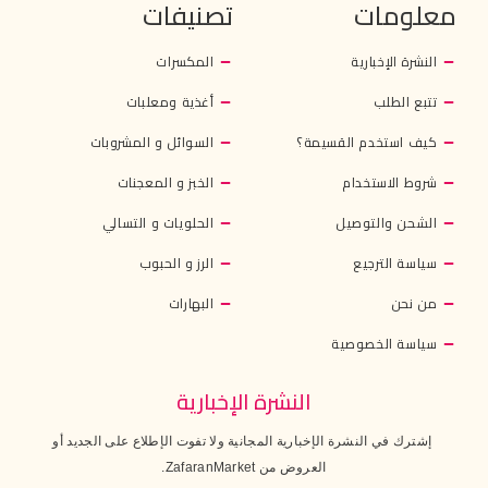
معلومات
تصنيفات
النشرة الإخبارية
المكسرات
تتبع الطلب
أغذية ومعلبات
كيف استخدم القسيمة؟
السوائل و المشروبات
شروط الاستخدام
الخبز و المعجنات
الشحن والتوصيل
الحلويات و التسالي
سياسة الترجيع
الرز و الحبوب
من نحن
البهارات
سياسة الخصوصية
النشرة الإخبارية
إشترك في النشرة الإخبارية المجانية ولا تفوت الإطلاع على الجديد أو
العروض من ZafaranMarket.