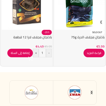
-25%
SOLD OUT
باذنجان مجفف الدرة 75g
باذنجان مجفف لارا 12 قطعة
€
4.49
€
5.99
€
5.99
+
-
قراءة المزيد
إضافة إلى السلة