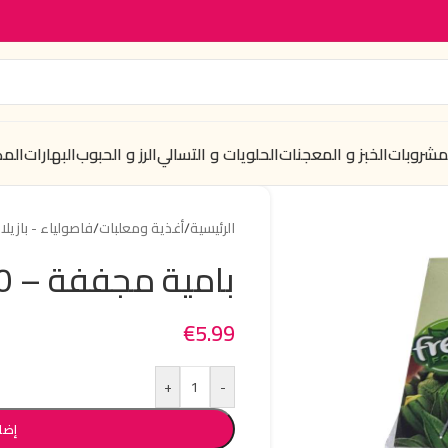
لمشروبات
الخبز و المعجنات
الحلويات و التسالي
الرز و الحبوب
البهارات
الم
الرئيسية
/
أغذية ومعلبات
/
فاصولياء - بازيلا
بامية مجففة – 100 غرام
€
5.99
+
-
إضا