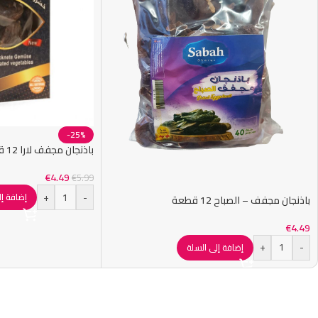
-25%
باذنجان مجفف لارا 12 قطعة
€
4.49
€
5.99
+
-
إضافة إل
باذنجان مجفف – الصباح 12 قطعة
€
4.49
+
-
إضافة إلى السلة