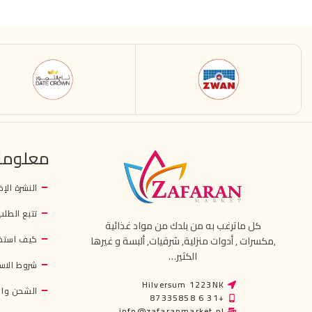
معلوما
النشرة الإخ
تتبع الطلب
كل ماترغب به من بلدك من مواد غذائية
كيف استخ
,مكسرات , أدوات منزلية, شرقيات, ألبسة و غيرها
الكثير…
شروط الاس
Hilversum 1223NK
الشحن وال
+31 6 87335858
info@zafaranmarket.nl