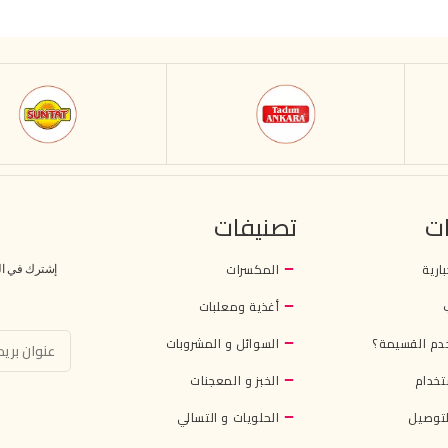
ت
تصنيفات
بارية
المكسرات
إشترك في النش
أغذية ومعلبات
دم القسيمة؟
السوائل و المشروبات
تخدام
الخبز و المعجنات
توصيل
الحلويات و التسالي