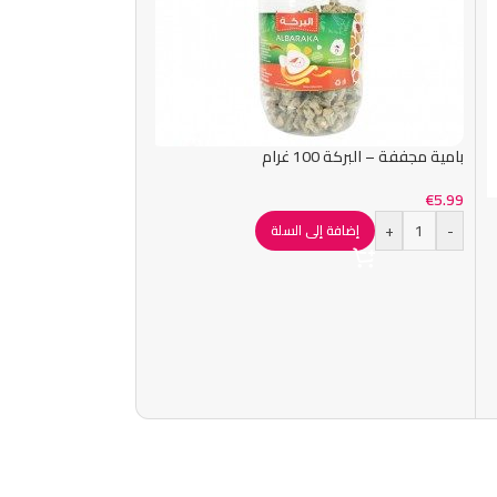
بامية مجففة – البركة 100 غرام
€
5.99
-23%
+
-
إضافة إلى السلة
فاصوليا بلدنا 1000 غرام
€
4.99
€
6.49
+
-
إضاف