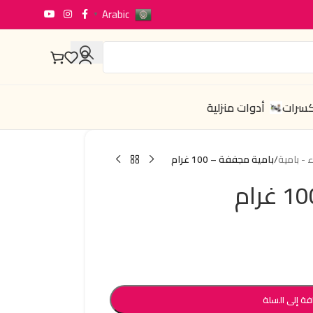
Arabic
▼
كسرات
أدوات منزلية
ء - بامية
/
بامية مجففة – 100 غرام
فة إلى السلة