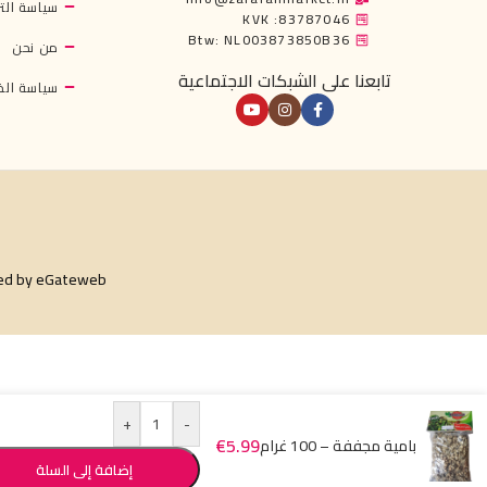
سياسة التر
KVK :83787046
Btw: NL003873850B36
من نحن
تابعنا على الشبكات الاجتماعية
سياسة ال
ed by
eGateweb
+
-
€
5.99
بامية مجففة – 100 غرام
إضافة إلى السلة