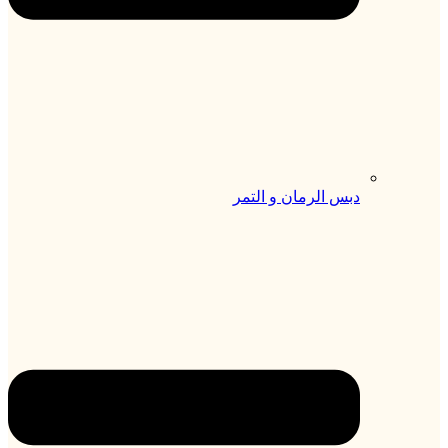
دبس الرمان و التمر