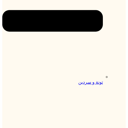
تونة و سردين