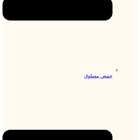
حمص مسلوق