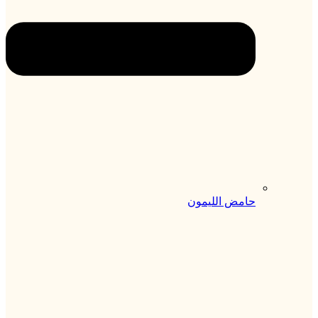
حامض الليمون