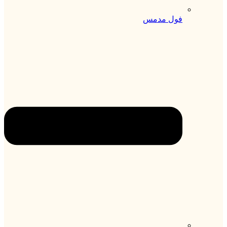
فول مدمس