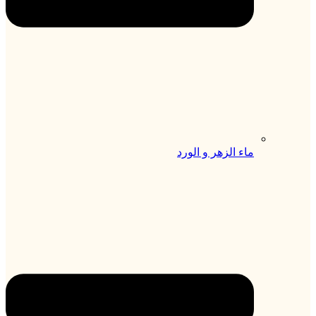
ماء الزهر و الورد