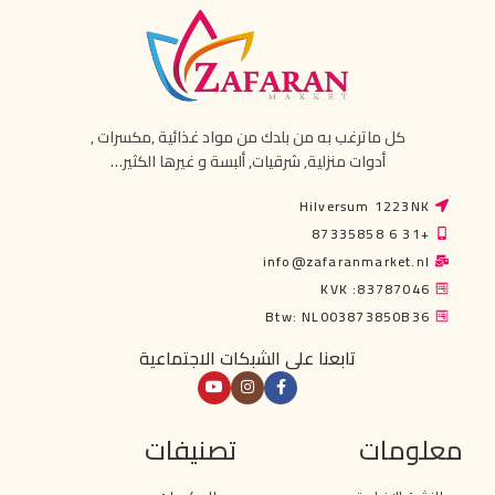
كل ماترغب به من بلدك من مواد غذائية ,مكسرات ,
أدوات منزلية, شرقيات, ألبسة و غيرها الكثير…
Hilversum 1223NK
+31 6 87335858
info@zafaranmarket.nl
KVK :83787046
Btw: NL003873850B36
تابعنا على الشبكات الاجتماعية
معلومات
تصنيفات