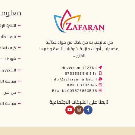
معلوما
النشرة الإخ
تتبع الطلب
كل ماترغب به من بلدك من مواد غذائية
كيف استخ
,مكسرات , أدوات منزلية, شرقيات, ألبسة و غيرها
الكثير…
شروط الاس
Hilversum 1223NK
الشحن وال
+31 6 87335858
info@zafaranmarket.nl
سياسة التر
KVK :83787046
Btw: NL003873850B36
من نحن
تابعنا على الشبكات الاجتماعية
سياسة ال