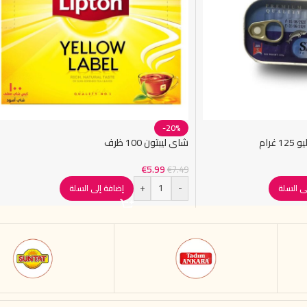
-20%
غرام
شاي ليبتون 100 ظرف
€
5.99
€
7.49
+
-
ى السلة
إضافة إلى السلة