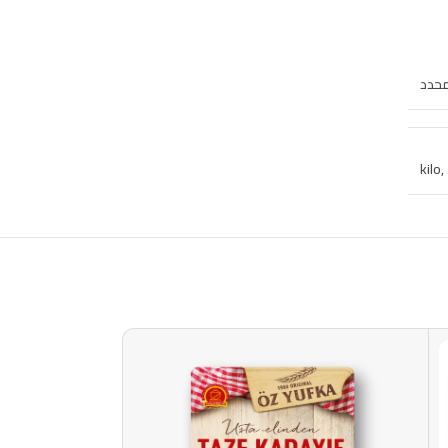
محدد
,