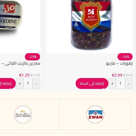
-29%
-14%
زهورات – ماريو
سردين بالزيت النباتي – ليو 125 
€
1.25
€
2.99
€
1.75
€
3.49
+
-
+
-
إضافة إلى السلة
إضافة إل