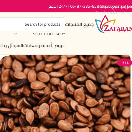
صل بنا
تتبع الطلب
06-87-335-858 | 24/7 الدعم
Skip to navigation
Skip to main content
جميع المنتجات
SELECT CATEGORY
عروض
أغذية ومعلبات
السوائل و ا
-31%