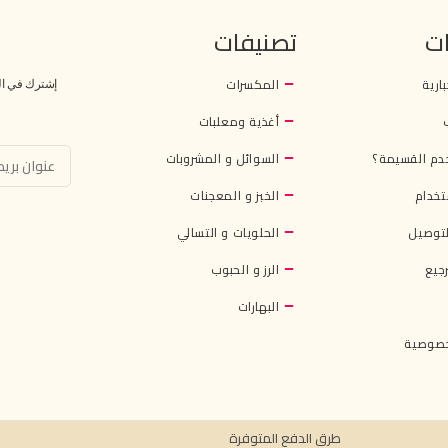
ت
تصنيفات
بارية
المكسرات
إشترك في النش
أغذية ومعلبات
دم القسيمة؟
السوائل و المشروبات
تخدام
الخبز و المعجنات
توصيل
الحلويات و التسالي
جيع
الرز و الحبوب
البهارات
خصوصية
طرق الدفع المتوفرة