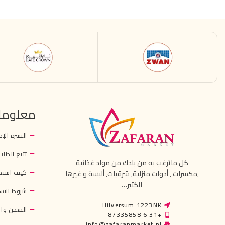
معلوما
النشرة الإخ
تتبع الطلب
كل ماترغب به من بلدك من مواد غذائية
كيف استخ
,مكسرات , أدوات منزلية, شرقيات, ألبسة و غيرها
الكثير…
شروط الاس
Hilversum 1223NK
الشحن وال
+31 6 87335858
info@zafaranmarket.nl