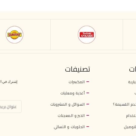
ت
تصنيفات
بارية
المكسرات
إشترك في النش
أغذية ومعلبات
دم القسيمة؟
السوائل و المشروبات
تخدام
الخبز و المعجنات
توصيل
الحلويات و التسالي