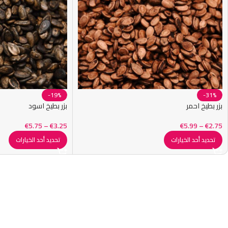
-19%
-31%
بزر بطيخ احمر
بزر بطيخ اسود
€
5.75
–
€
3.25
€
5.99
–
€
2.75
تحديد أحد الخيارات
تحديد أحد الخيارات