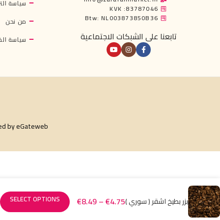
سياسة التر
KVK :83787046
Btw: NL003873850B36
من نحن
تابعنا على الشبكات الاجتماعية
سياسة ال
ed by
eGateweb
SELECT OPTIONS
€
8.49
–
€
4.75
بزر بطيخ اشقر ( سوري )