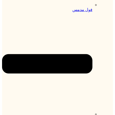
فول مدمس