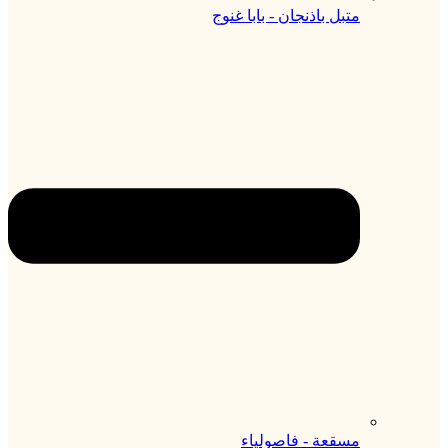
متبل باذنجان - بابا غنوج
مسقعة - فاصولياء