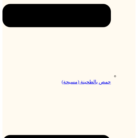
حمص بالطحينة (مسبحة)