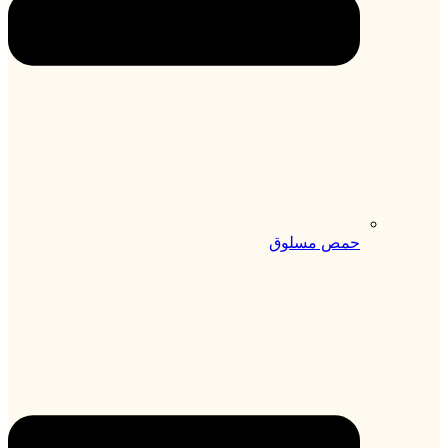
حمص مسلوق