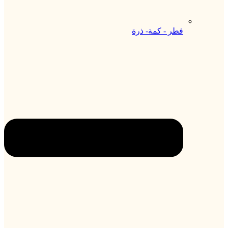
فطر - كمة- ذرة