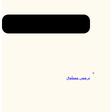
ترمس مسلوق