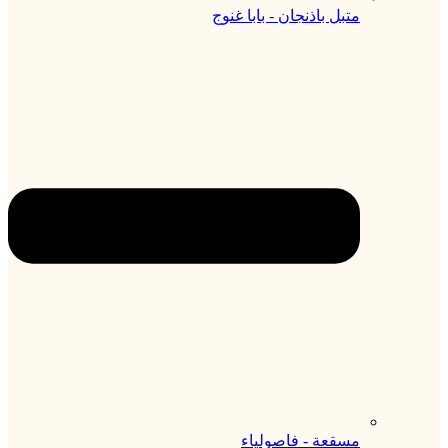
متبل باذنجان - بابا غنوج
مسقعة - فاصولياء