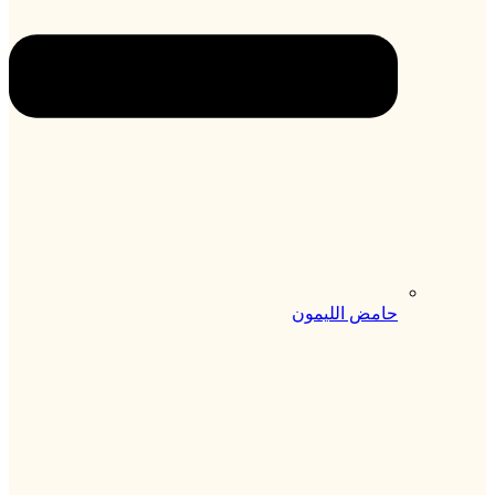
حامض الليمون