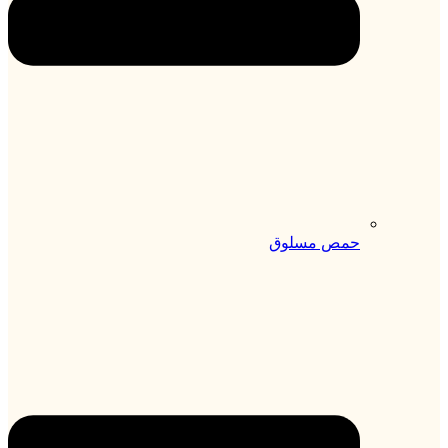
حمص مسلوق