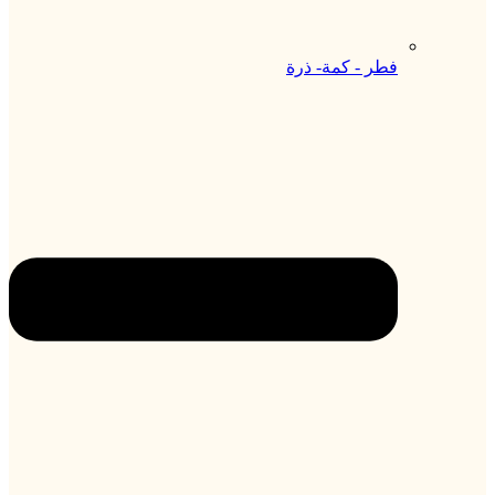
فطر - كمة- ذرة