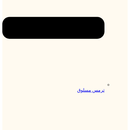
ترمس مسلوق