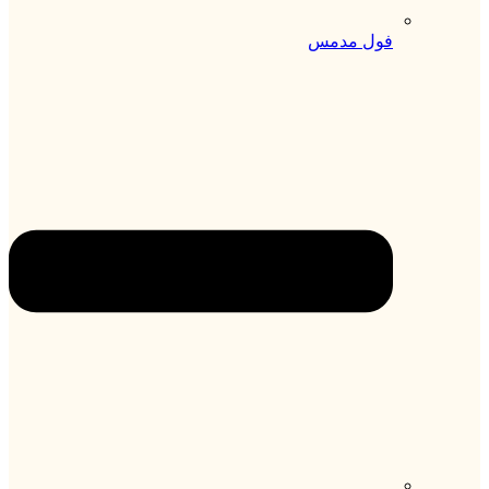
فول مدمس