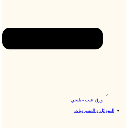
ورق عنب - يلنجي
السوائل و المشروبات