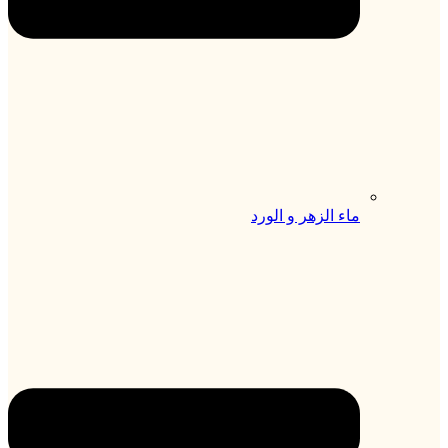
ماء الزهر و الورد