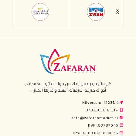
كل ماترغب به من بلدك من مواد غذائية ,مكسرات ,
أدوات منزلية, شرقيات, ألبسة و غيرها الكثير…
Hilversum 1223NK
+31 6 87335858
info@zafaranmarket.nl
KVK :83787046
Btw: NL003873850B36