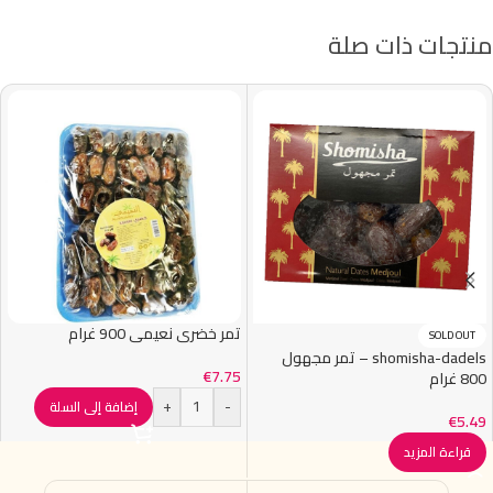
منتجات ذات صلة
تمر خضري نعيمي 900 غرام
SOLD OUT
shomisha-dadels – تمر مجهول
€
7.75
800 غرام
+
-
إضافة إلى السلة
€
5.49
قراءة المزيد