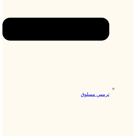
ترمس مسلوق