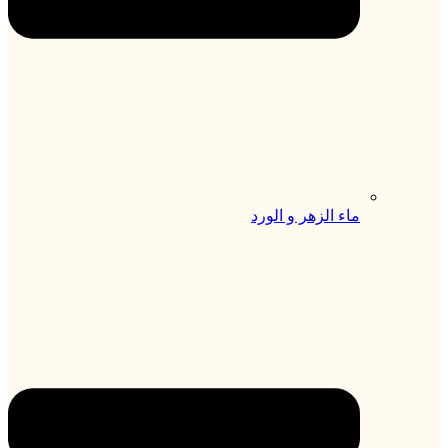
ماء الزهر و الورد