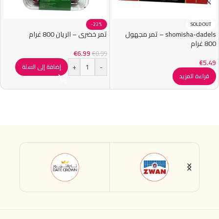
-22%
SOLD OUT
shomisha-dadels – تمر مجهول
تمر خضري – الريان 800 غرام
800 غرام
€
6.99
€
8.99
€
5.49
+
-
إضافة إلى السلة
قراءة المزيد