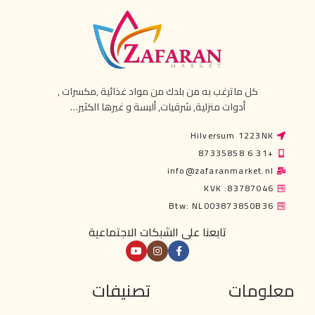
كل ماترغب به من بلدك من مواد غذائية ,مكسرات ,
أدوات منزلية, شرقيات, ألبسة و غيرها الكثير…
Hilversum 1223NK
+31 6 87335858
info@zafaranmarket.nl
KVK :83787046
Btw: NL003873850B36
تابعنا على الشبكات الاجتماعية
معلومات
تصنيفات