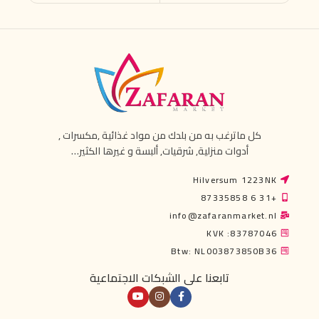
كل ماترغب به من بلدك من مواد غذائية ,مكسرات ,
أدوات منزلية, شرقيات, ألبسة و غيرها الكثير…
Hilversum 1223NK
+31 6 87335858
info@zafaranmarket.nl
KVK :83787046
Btw: NL003873850B36
تابعنا على الشبكات الاجتماعية