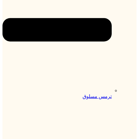
ترمس مسلوق