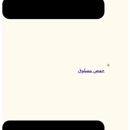
حمص مسلوق