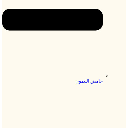
حامض الليمون