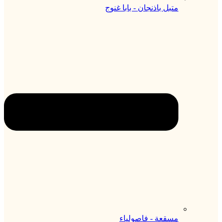
متبل باذنجان - بابا غنوج
مسقعة - فاصولياء