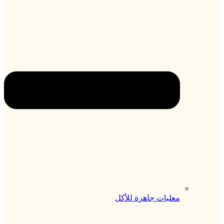
معلبات جاهزة للأكل