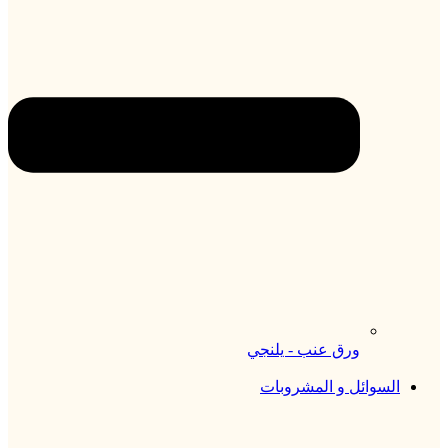
ورق عنب - يلنجي
السوائل و المشروبات