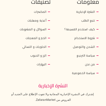
معلومات
تصنيفات
النشرة الإخبارية
المكسرات
تتبع الطلب
أغذية ومعلبات
كيف استخدم القسيمة؟
السوائل و المشروبات
شروط الاستخدام
الخبز و المعجنات
الشحن والتوصيل
الحلويات و التسالي
سياسة الترجيع
الرز و الحبوب
من نحن
البهارات
سياسة الخصوصية
النشرة الإخبارية
إشترك في النشرة الإخبارية المجانية ولا تفوت الإطلاع على الجديد أو
العروض من ZafaranMarket.