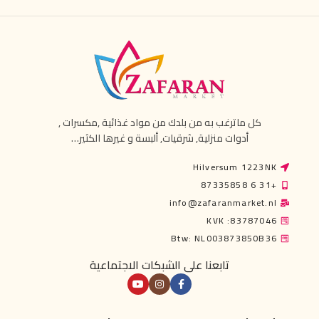
كل ماترغب به من بلدك من مواد غذائية ,مكسرات ,
أدوات منزلية, شرقيات, ألبسة و غيرها الكثير…
Hilversum 1223NK
+31 6 87335858
info@zafaranmarket.nl
KVK :83787046
Btw: NL003873850B36
تابعنا على الشبكات الاجتماعية