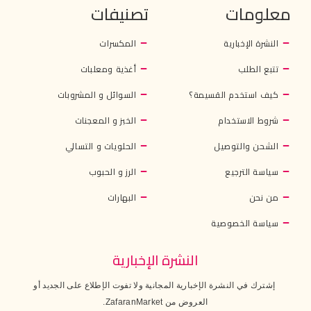
معلومات
تصنيفات
النشرة الإخبارية
المكسرات
تتبع الطلب
أغذية ومعلبات
كيف استخدم القسيمة؟
السوائل و المشروبات
شروط الاستخدام
الخبز و المعجنات
الشحن والتوصيل
الحلويات و التسالي
سياسة الترجيع
الرز و الحبوب
من نحن
البهارات
سياسة الخصوصية
النشرة الإخبارية
إشترك في النشرة الإخبارية المجانية ولا تفوت الإطلاع على الجديد أو
العروض من ZafaranMarket.