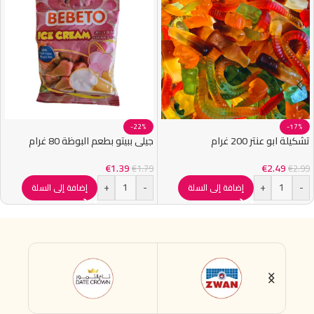
-22%
-17%
تشكيلة ابو عنتر 200 غرام
جيلي ببيتو بطعم البوظة 80 غرام
€
1.39
€
2.49
€
1.79
€
2.99
+
-
+
-
إضافة إلى السلة
إضافة إلى السلة