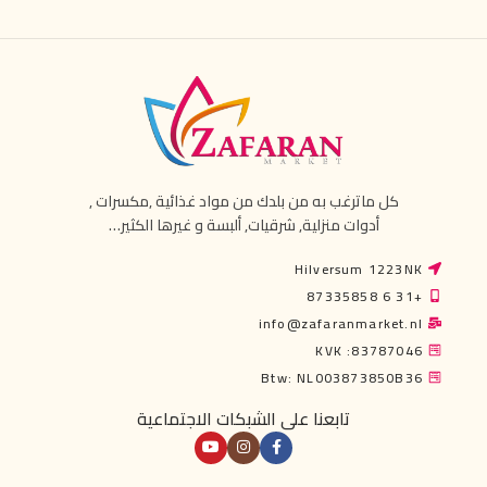
كل ماترغب به من بلدك من مواد غذائية ,مكسرات ,
أدوات منزلية, شرقيات, ألبسة و غيرها الكثير…
Hilversum 1223NK
+31 6 87335858
info@zafaranmarket.nl
KVK :83787046
Btw: NL003873850B36
تابعنا على الشبكات الاجتماعية