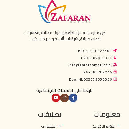
كل ماترغب به من بلدك من مواد غذائية ,مكسرات ,
أدوات منزلية, شرقيات, ألبسة و غيرها الكثير…
Hilversum 1223NK
+31 6 87335858
info@zafaranmarket.nl
KVK :83787046
Btw: NL003873850B36
تابعنا على الشبكات الاجتماعية
معلومات
تصنيفات
النشرة الإخبارية
المكسرات