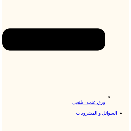
ورق عنب - يلنجي
السوائل و المشروبات