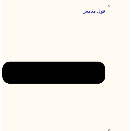
فول مدمس