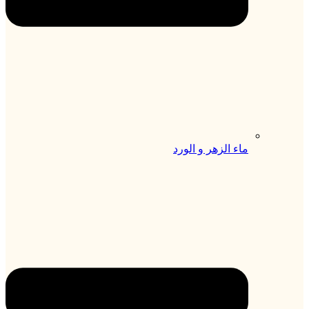
ماء الزهر و الورد