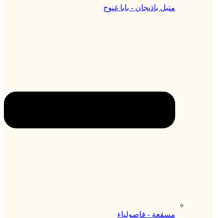
متبل باذنجان - بابا غنوج
مسقعة - فاصولياء