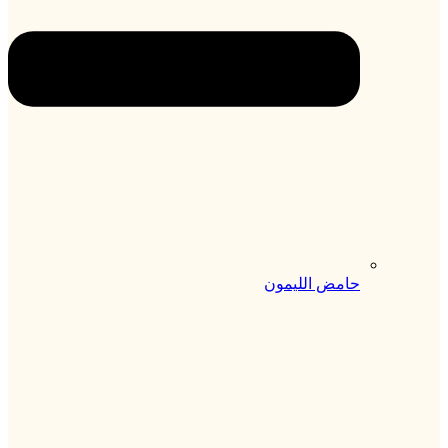
حامض الليمون