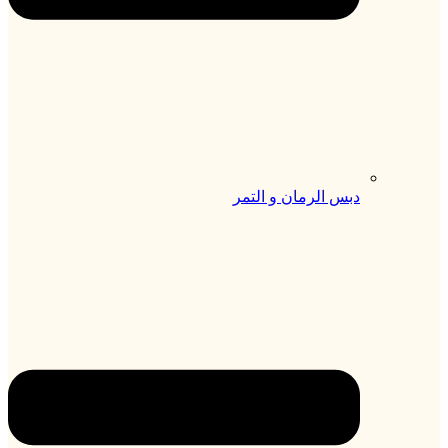
دبس الرمان و التمر