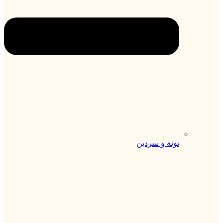
تونة و سردين