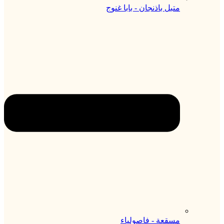
متبل باذنجان - بابا غنوج
مسقعة - فاصولياء