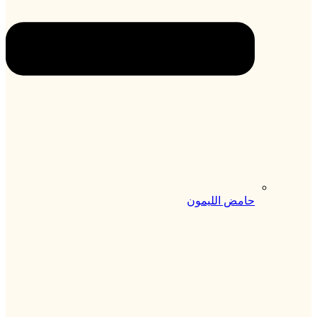
حامض الليمون