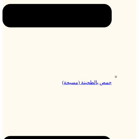
حمص بالطحينة (مسبحة)