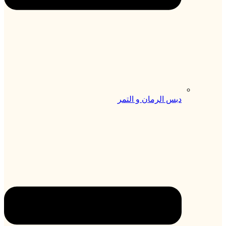
دبس الرمان و التمر