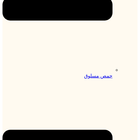
حمص مسلوق