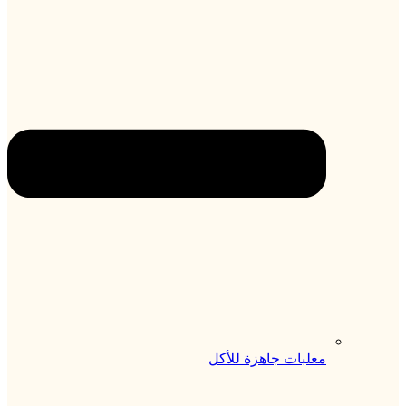
معلبات جاهزة للأكل