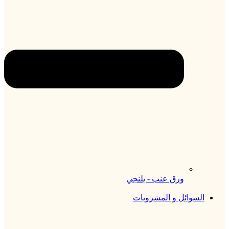
ورق عنب - يلنجي
السوائل و المشروبات