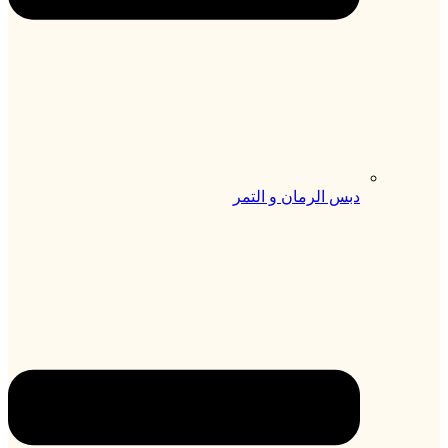
دبس الرمان و التمر