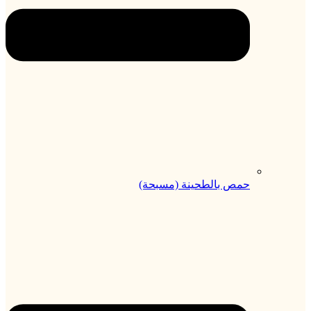
حمص بالطحينة (مسبحة)