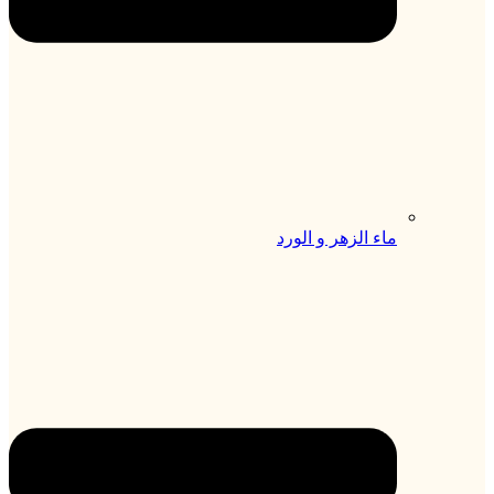
ماء الزهر و الورد