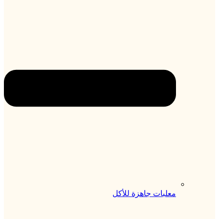
معلبات جاهزة للأكل