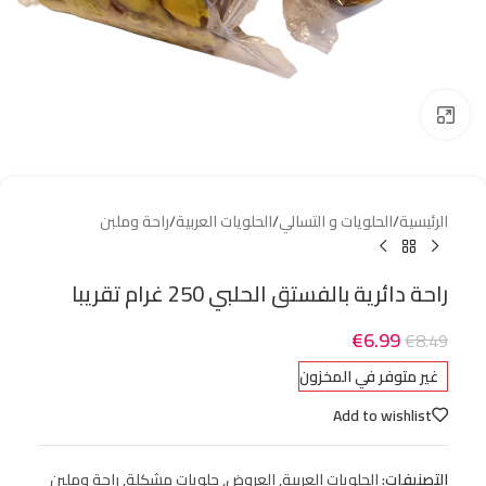
Click to enlarge
الرئيسية
/
الحلويات و التسالي
/
الحلويات العربية
/
راحة وملبن
راحة دائرية بالفستق الحلبي 250 غرام تقريبا
€
6.99
€
8.49
غير متوفر في المخزون
Add to wishlist
التصنيفات:
الحلويات العربية
,
العروض
,
حلويات مشكلة
,
راحة وملبن