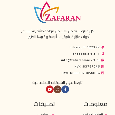
كل ماترغب به من بلدك من مواد غذائية ,مكسرات ,
أدوات منزلية, شرقيات, ألبسة و غيرها الكثير…
Hilversum 1223NK
+31 6 87335858
info@zafaranmarket.nl
KVK :83787046
Btw: NL003873850B36
تابعنا على الشبكات الاجتماعية
معلومات
تصنيفات
النشرة الإخبارية
المكسرات