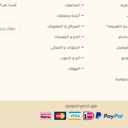
بارية
المكسرات
إشترك في النش
أغذية ومعلبات
دم القسيمة؟
السوائل و المشروبات
تخدام
الخبز و المعجنات
توصيل
الحلويات و التسالي
جيع
الرز و الحبوب
البهارات
خصوصية
طرق الدفع المتوفرة