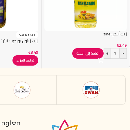
زيت أبيض zine
SOLD OUT
زيت زيتون بورجو 1 ليتر ” زيت فقسة “
€
2.49
€
8.49
+
-
إضافة إلى السلة
قراءة المزيد
معلوما