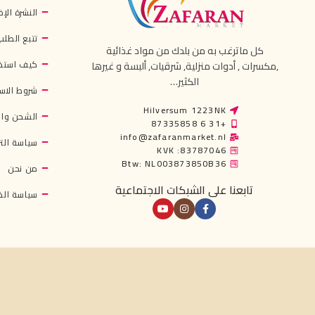
النشرة الإخ
تتبع الطلب
كل ماترغب به من بلدك من مواد غذائية
كيف استخ
,مكسرات , أدوات منزلية, شرقيات, ألبسة و غيرها
الكثير…
شروط الاس
Hilversum 1223NK
الشحن وال
+31 6 87335858
info@zafaranmarket.nl
سياسة التر
KVK :83787046
Btw: NL003873850B36
من نحن
تابعنا على الشبكات الاجتماعية
سياسة ال