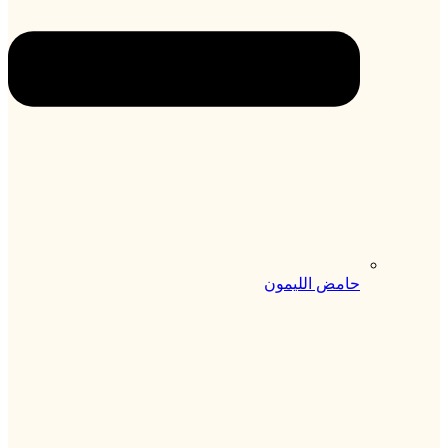
حامض الليمون