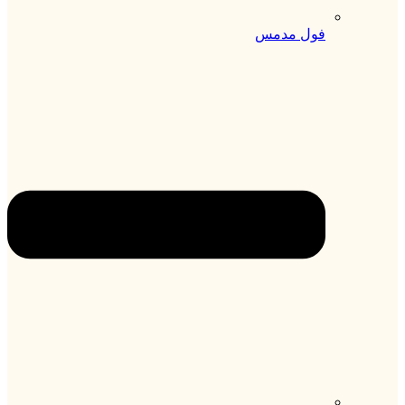
فول مدمس