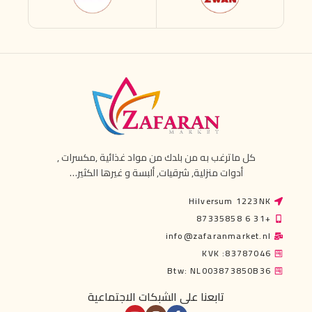
كل ماترغب به من بلدك من مواد غذائية ,مكسرات ,
أدوات منزلية, شرقيات, ألبسة و غيرها الكثير…
Hilversum 1223NK
+31 6 87335858
info@zafaranmarket.nl
KVK :83787046
Btw: NL003873850B36
تابعنا على الشبكات الاجتماعية