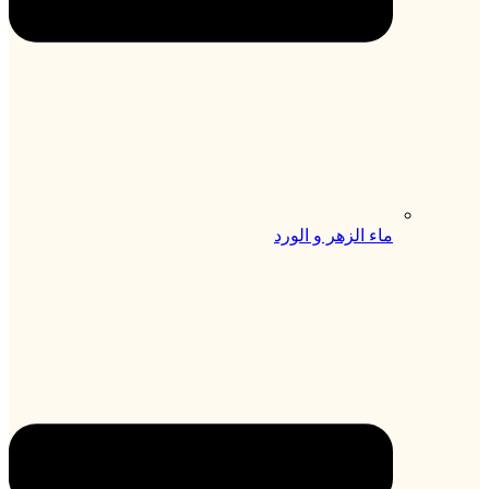
ماء الزهر و الورد