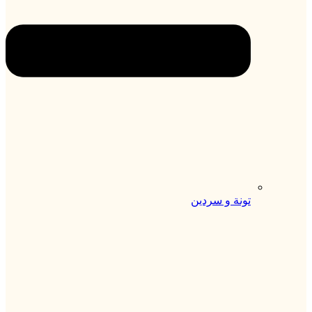
تونة و سردين