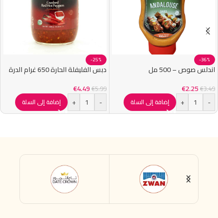
-25%
-36%
اندلس صوص – 500 مل
دبس الفليفلة الحارة 650 غرام الدرة
€
4.49
€
2.25
€
5.99
€
3.49
+
-
+
-
إضافة إلى السلة
إضافة إلى السلة