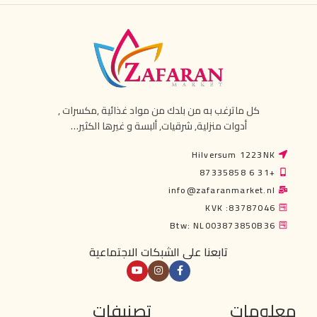
كل ماترغب به من بلدك من مواد غذائية ,مكسرات ,
أدوات منزلية, شرقيات, ألبسة و غيرها الكثير…
Hilversum 1223NK
+31 6 87335858
info@zafaranmarket.nl
KVK :83787046
Btw: NL003873850B36
تابعنا على الشبكات الاجتماعية
معلومات
تصنيفات