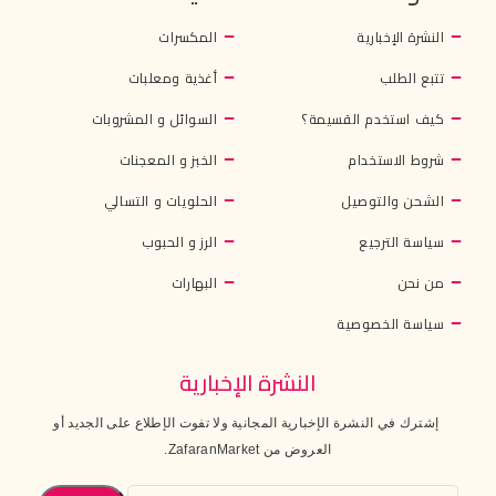
النشرة الإخبارية
المكسرات
تتبع الطلب
أغذية ومعلبات
كيف استخدم القسيمة؟
السوائل و المشروبات
شروط الاستخدام
الخبز و المعجنات
الشحن والتوصيل
الحلويات و التسالي
سياسة الترجيع
الرز و الحبوب
من نحن
البهارات
سياسة الخصوصية
النشرة الإخبارية
إشترك في النشرة الإخبارية المجانية ولا تفوت الإطلاع على الجديد أو
العروض من ZafaranMarket.