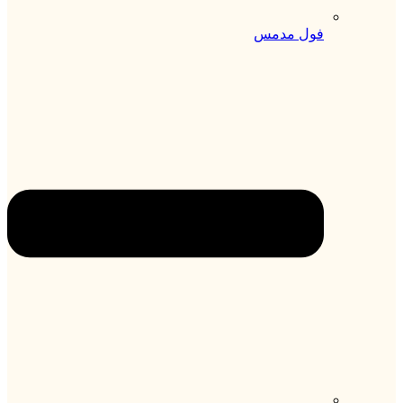
فول مدمس