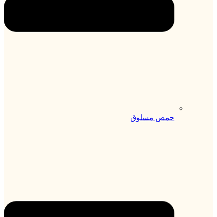
حمص مسلوق