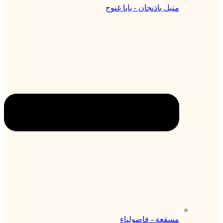
متبل باذنجان - بابا غنوج
مسقعة - فاصولياء