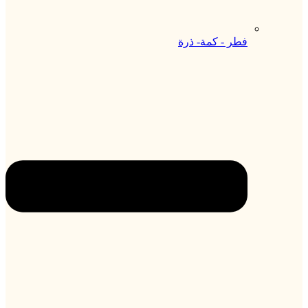
فطر - كمة- ذرة