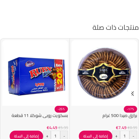
منتجات ذات صلة
-25%
-17%
برازق صيدا 500 غرام
بسكويت روبي شوكلا 11 قطعة
€
4.49
€
7.49
€
5.99
€
8.99
+
-
+
-
إضافة إلى السلة
إضافة إلى السلة