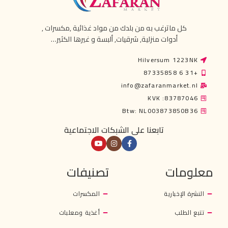
كل ماترغب به من بلدك من مواد غذائية ,مكسرات ,
أدوات منزلية, شرقيات, ألبسة و غيرها الكثير…
Hilversum 1223NK
+31 6 87335858
info@zafaranmarket.nl
KVK :83787046
Btw: NL003873850B36
تابعنا على الشبكات الاجتماعية
معلومات
تصنيفات
النشرة الإخبارية
المكسرات
تتبع الطلب
أغذية ومعلبات