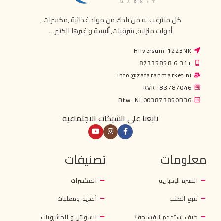
كل ماترغب به من بلدك من مواد غذائية ,مكسرات ,
أدوات منزلية, شرقيات, ألبسة و غيرها الكثير…
Hilversum 1223NK
+31 6 87335858
info@zafaranmarket.nl
KVK :83787046
Btw: NL003873850B36
تابعنا على الشبكات الاجتماعية
معلومات
تصنيفات
النشرة الإخبارية
المكسرات
تتبع الطلب
أغذية ومعلبات
كيف استخدم القسيمة؟
السوائل و المشروبات