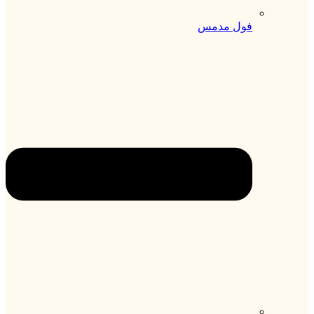
فول مدمس