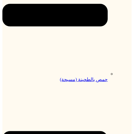
حمص بالطحينة (مسبحة)