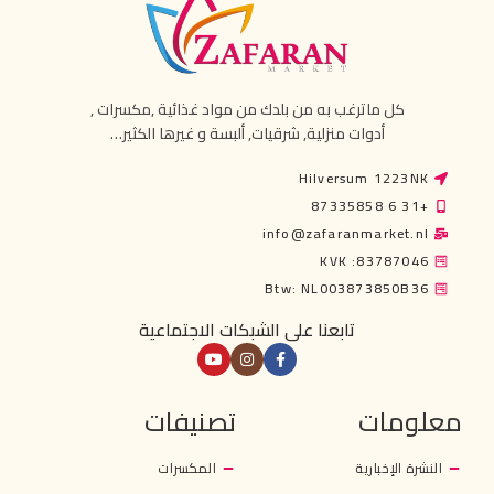
كل ماترغب به من بلدك من مواد غذائية ,مكسرات ,
أدوات منزلية, شرقيات, ألبسة و غيرها الكثير…
Hilversum 1223NK
+31 6 87335858
info@zafaranmarket.nl
KVK :83787046
Btw: NL003873850B36
تابعنا على الشبكات الاجتماعية
معلومات
تصنيفات
النشرة الإخبارية
المكسرات