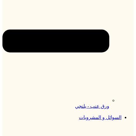
ورق عنب - يلنجي
السوائل و المشروبات