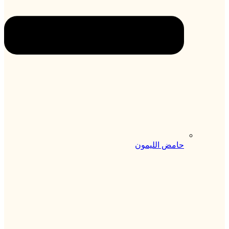
حامض الليمون