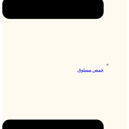
حمص مسلوق