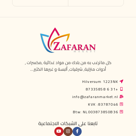
كل ماترغب به من بلدك من مواد غذائية ,مكسرات ,
أدوات منزلية, شرقيات, ألبسة و غيرها الكثير…
Hilversum 1223NK
+31 6 87335858
info@zafaranmarket.nl
KVK :83787046
Btw: NL003873850B36
تابعنا على الشبكات الاجتماعية