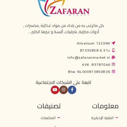
كل ماترغب به من بلدك من مواد غذائية ,مكسرات ,
أدوات منزلية, شرقيات, ألبسة و غيرها الكثير…
Hilversum 1223NK
+31 6 87335858
info@zafaranmarket.nl
KVK :83787046
Btw: NL003873850B36
تابعنا على الشبكات الاجتماعية
معلومات
تصنيفات
النشرة الإخبارية
المكسرات