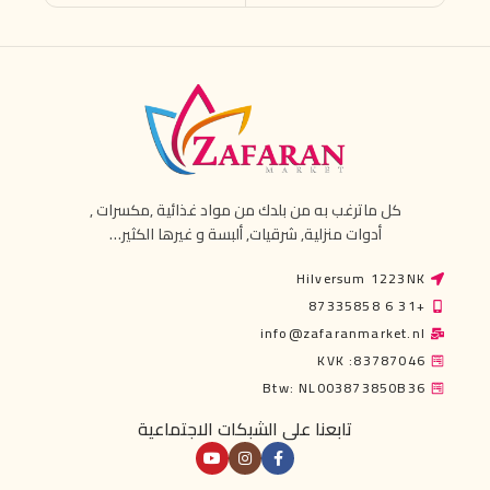
كل ماترغب به من بلدك من مواد غذائية ,مكسرات ,
أدوات منزلية, شرقيات, ألبسة و غيرها الكثير…
Hilversum 1223NK
+31 6 87335858
info@zafaranmarket.nl
KVK :83787046
Btw: NL003873850B36
تابعنا على الشبكات الاجتماعية