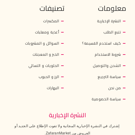
معلومات
تصنيفات
النشرة الإخبارية
المكسرات
تتبع الطلب
أغذية ومعلبات
كيف استخدم القسيمة؟
السوائل و المشروبات
شروط الاستخدام
الخبز و المعجنات
الشحن والتوصيل
الحلويات و التسالي
سياسة الترجيع
الرز و الحبوب
من نحن
البهارات
سياسة الخصوصية
النشرة الإخبارية
إشترك في النشرة الإخبارية المجانية ولا تفوت الإطلاع على الجديد أو
العروض من ZafaranMarket.