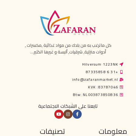
كل ماترغب به من بلدك من مواد غذائية ,مكسرات ,
أدوات منزلية, شرقيات, ألبسة و غيرها الكثير…
Hilversum 1223NK
+31 6 87335858
info@zafaranmarket.nl
KVK :83787046
Btw: NL003873850B36
تابعنا على الشبكات الاجتماعية
معلومات
تصنيفات