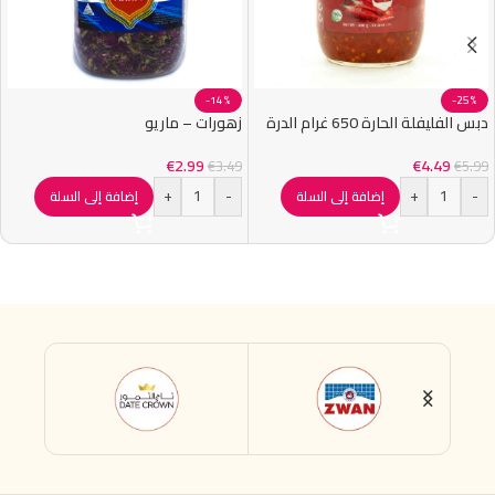
-14%
-25%
دبس الفليفلة الحارة 650 غرام الدرة
زهورات – ماريو
€
2.99
€
4.49
€
3.49
€
5.99
+
-
+
-
إضافة إلى السلة
إضافة إلى السلة