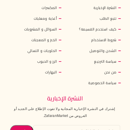
النشرة الإخبارية
المكسرات
تتبع الطلب
أغذية ومعلبات
كيف استخدم القسيمة؟
السوائل و المشروبات
شروط الاستخدام
الخبز و المعجنات
الشحن والتوصيل
الحلويات و التسالي
سياسة الترجيع
الرز و الحبوب
من نحن
البهارات
سياسة الخصوصية
النشرة الإخبارية
إشترك في النشرة الإخبارية المجانية ولا تفوت الإطلاع على الجديد أو
العروض من ZafaranMarket.