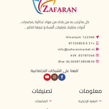
كل ماترغب به من بلدك من مواد غذائية ,مكسرات ,
أدوات منزلية, شرقيات, ألبسة و غيرها الكثير…
Hilversum 1223NK
+31 6 87335858
info@zafaranmarket.nl
KVK :83787046
Btw: NL003873850B36
تابعنا على الشبكات الاجتماعية
معلومات
تصنيفات
النشرة الإخبارية
المكسرات