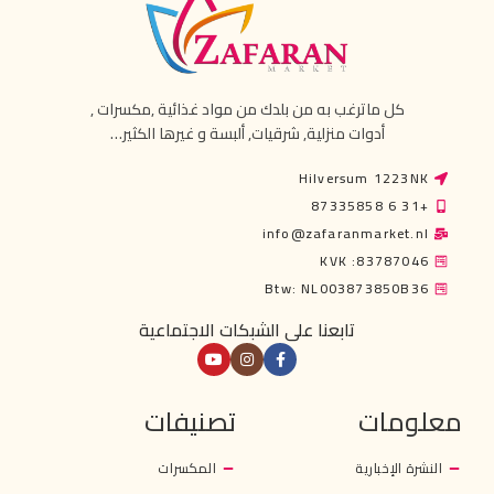
كل ماترغب به من بلدك من مواد غذائية ,مكسرات ,
أدوات منزلية, شرقيات, ألبسة و غيرها الكثير…
Hilversum 1223NK
+31 6 87335858
info@zafaranmarket.nl
KVK :83787046
Btw: NL003873850B36
تابعنا على الشبكات الاجتماعية
معلومات
تصنيفات
النشرة الإخبارية
المكسرات