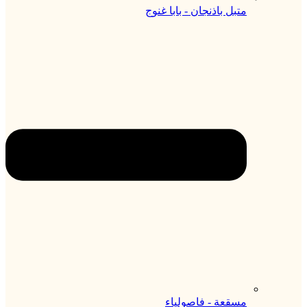
متبل باذنجان - بابا غنوج
مسقعة - فاصولياء