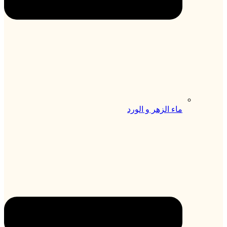
ماء الزهر و الورد