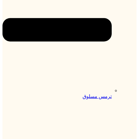
ترمس مسلوق