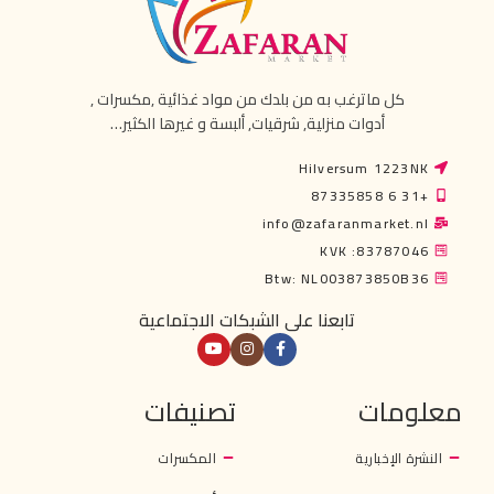
كل ماترغب به من بلدك من مواد غذائية ,مكسرات ,
أدوات منزلية, شرقيات, ألبسة و غيرها الكثير…
Hilversum 1223NK
+31 6 87335858
info@zafaranmarket.nl
KVK :83787046
Btw: NL003873850B36
تابعنا على الشبكات الاجتماعية
معلومات
تصنيفات
النشرة الإخبارية
المكسرات